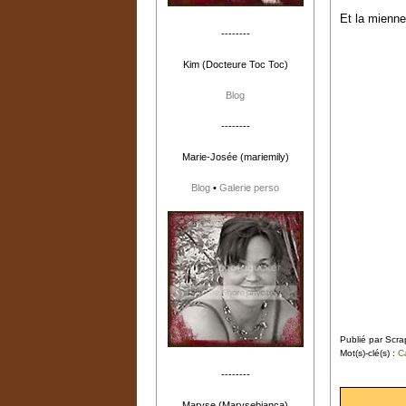
Et la mienne 
--------
Kim (Docteure Toc Toc)
Blog
--------
Marie-Josée (mariemily)
Blog
•
Galerie perso
Publié par Scr
Mot(s)-clé(s) :
C
--------
Maryse (Marysebianca)