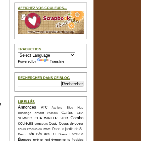
AFFICHEZ VOS COULEURS...
TRADUCTION
Powered by
Translate
RECHERCHER DANS CE BLOG
LIBELLÉS
!
Annonces
ATC
Ateliers
Blog Hop
Cartes
Bricolage enfant
CHA
cadeaux
Combo
CHA WINTER 2013
SUMMER
couleurs
Copic
Coups de coeur
concours
Dans le jardin de SL
cours
croquis du mardi
Défi
Défi des DT
Entrevue
Déco
Divers
Étampes
événement
événements
freebies