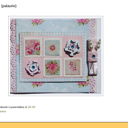
(palaurie):
apbook Laurentides
à
06:00
artes