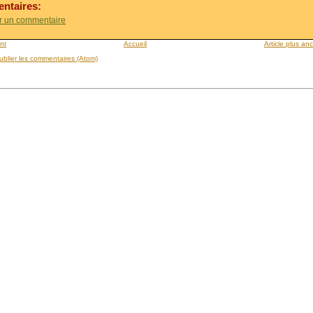
ntaires:
er un commentaire
ent
Accueil
Article plus an
ublier les commentaires (Atom)