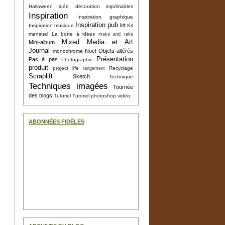
Halloween
idée décoration
imprimables
Inspiration
Inspiration graphique
Inspiration pub
kit
Inspiration musique
Kit
mensuel
La boîte à idées
make and take
Mixed Media et Art
Mini-album
Journal
Noël
Objets altérés
monochrome
Présentation
Pas à pas
Photographie
produit
project life
Recyclage
rangement
Scraplift
Sketch
Technique
Techniques imagées
Tournée
des blogs
Tutoriel
Tutoriel photoshop
vidéo
ABONNÉES FIDÈLES