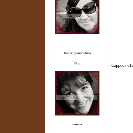
--------
Joanie (Francofun)
Blog
Cappucine19
--------