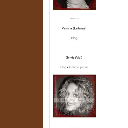
--------
Patricia (Leilanne)
Blog
--------
Sylvie (Vivi)
Blog
•
Galerie perso
--------