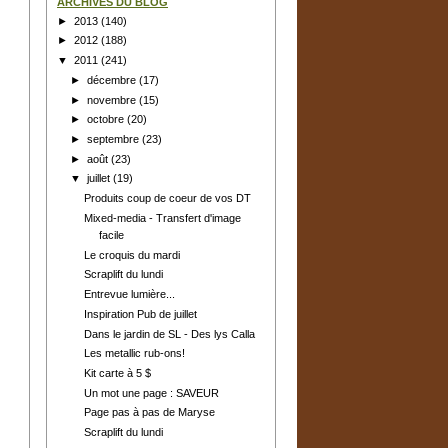
ARCHIVES DU BLOG
►
2013
(140)
►
2012
(188)
▼
2011
(241)
►
décembre
(17)
►
novembre
(15)
►
octobre
(20)
►
septembre
(23)
►
août
(23)
▼
juillet
(19)
Produits coup de coeur de vos DT
Mixed-media - Transfert d'image
facile
Le croquis du mardi
Scraplift du lundi
Entrevue lumière...
Inspiration Pub de juillet
Dans le jardin de SL - Des lys Calla
Les metallic rub-ons!
Kit carte à 5 $
Un mot une page : SAVEUR
Page pas à pas de Maryse
Scraplift du lundi