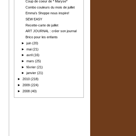
Coup de coeur de * Maryse*
Combo couleurs du mois de juillet
Emma's Shoppe nous inspire!
SEW EASY
Recette-carte de juillet
ART JOURNAL : créer son journal
Brico pour les enfants
►
juin
(20)
►
mai
(21)
►
avril
(16)
►
mars
(25)
►
février
(21)
►
janvier
(21)
►
2010
(218)
►
2009
(224)
►
2008
(40)