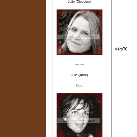
Julie (Djoudjou)
Véro76 :
--------
Julie (juliec)
Blog