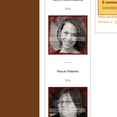
0 comme
Enregistr
Blog
Article plus réc
Inscription à :
P
--------
Pascal (Palaurie)
Blog