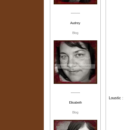
--------
Audrey
Blog
--------
Loustic :
Elisabeth
Blog