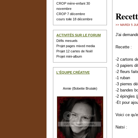
CROP mère-enfant 30
novembre
Recett
CROP 7 décembre
cours toile 18 décembre
>> MARDI 5 JU
J'ai demandé
ACTIVITÉS SUR LE FORUM
Défis mesuels
Projet pages mixed media
Recette :
Projet 12 cartes de Noël
Projet mini-album
-2 cartons d
-3 papiers di
-2 fleurs fai
L'ÉQUIPE CRÉATIVE
-1 ruban
-3 pierres d
Annie (Bobette Brutale)
-2 bandes b
-2 épingles (
-Et pour ajo
Voici ce qu'e
Natsi :